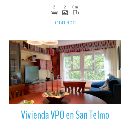
2
2
0
m²
€141,900
Ver
Vivienda VPO en San Telmo