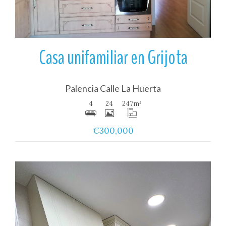
Casa unifamiliar en Grijota
Palencia Calle La Huerta
4
24
247
m²
€300,000