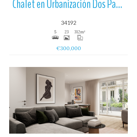
Chalet en Urbanización Dos Pasos
34192
5
23
312
m²
€300,000
Ver