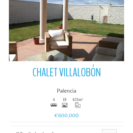
Ver
CHALET VILLALOBÓN
Palencia
4
18
421
m²
€600,000