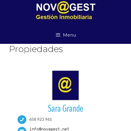
Saltar
al
contenido
Menu
Propiedades
Sara Grande
658 923 961