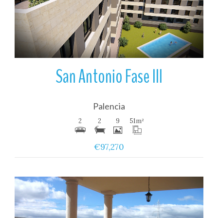
Ver
San Antonio Fase III
Palencia
2
2
9
51
m²
€97,270