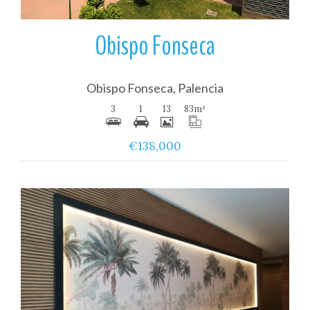
Obispo Fonseca
Obispo Fonseca, Palencia
3
1
13
83
m²
€138,000
Ver